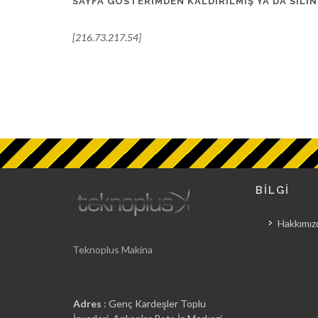
SAYFA GÖSTERIMDEN KALDIRILMIŞ YA DA SILIN
[216.73.217.54]
BİLGİ
Hakkımız
Teknoplus Makina
Adres
: Genç Kardeşler Toplu