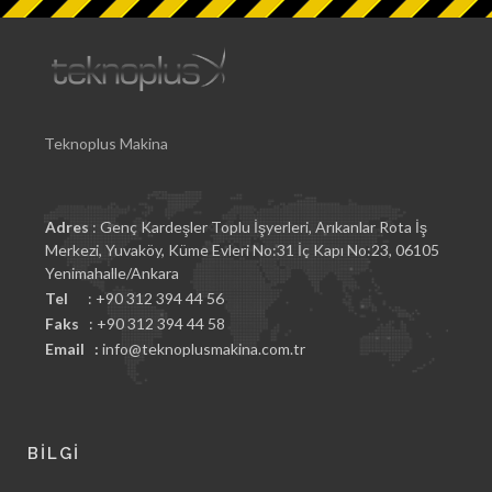
Teknoplus Makina
Adres
: Genç Kardeşler Toplu İşyerleri, Arıkanlar Rota İş
Merkezi, Yuvaköy, Küme Evleri No:31 İç Kapı No:23, 06105
Yenimahalle/Ankara
Tel
: +90 312 394 44 56
Faks
: +90 312 394 44 58
Email :
info@teknoplusmakina.com.tr
BİLGİ