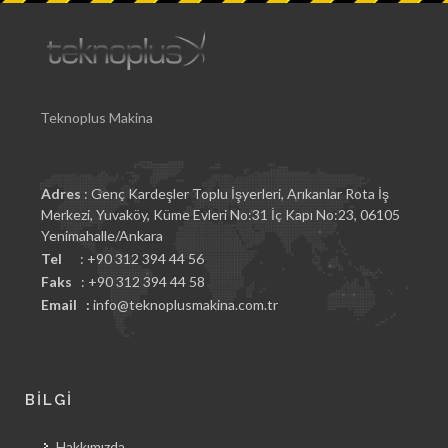
Teknoplus Makina
Adres
: Genç Kardeşler Toplu İşyerleri, Arıkanlar Rota İş
Merkezi, Yuvaköy, Küme Evleri No:31 İç Kapı No:23, 06105
Yenimahalle/Ankara
Tel
: +90 312 394 44 56
Faks
: +90 312 394 44 58
Email :
info@teknoplusmakina.com.tr
BİLGİ
Hakkımızda