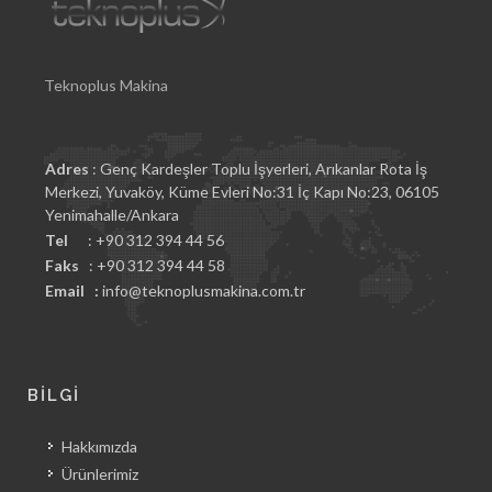
Teknoplus Makina
Adres
: Genç Kardeşler Toplu İşyerleri, Arıkanlar Rota İş
Merkezi, Yuvaköy, Küme Evleri No:31 İç Kapı No:23, 06105
Yenimahalle/Ankara
Tel
: +90 312 394 44 56
Faks
: +90 312 394 44 58
Email :
info@teknoplusmakina.com.tr
BİLGİ
Hakkımızda
Ürünlerimiz