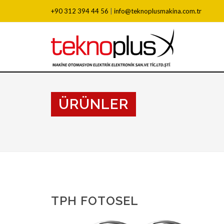
+90 312 394 44 56
|
info@teknoplusmakina.com.tr
ÜRÜNLER
TPH FOTOSEL