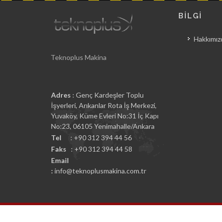
BİLGİ
Hakkımız
Teknoplus Makina
Adres
: Genç Kardeşler Toplu
İşyerleri, Arıkanlar Rota İş Merkezi,
Yuvaköy, Küme Evleri No:31 İç Kapı
No:23, 06105 Yenimahalle/Ankara
Tel
: +90 312 394 44 56
Faks
: +90 312 394 44 58
Email
:
info@teknoplusmakina.com.tr
Teknoplus Makina Copyright © 2026